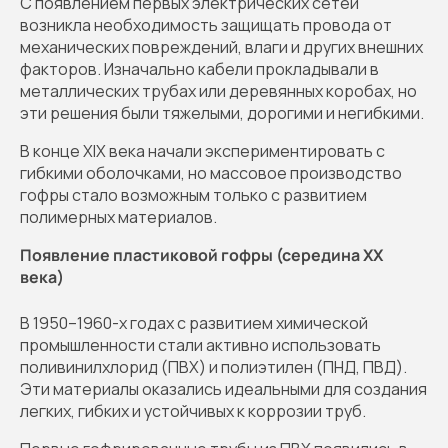
С появлением первых электрических сетей
возникла необходимость защищать провода от
механических повреждений, влаги и других внешних
факторов. Изначально кабели прокладывали в
металлических трубах или деревянных коробах, но
эти решения были тяжелыми, дорогими и негибкими.
В конце XIX века начали экспериментировать с
гибкими оболочками, но массовое производство
гофры стало возможным только с развитием
полимерных материалов.
Появление пластиковой гофры (середина XX
века)
В 1950–1960-х годах с развитием химической
промышленности стали активно использовать
поливинилхлорид (ПВХ) и полиэтилен (ПНД, ПВД).
Эти материалы оказались идеальными для создания
легких, гибких и устойчивых к коррозии труб.