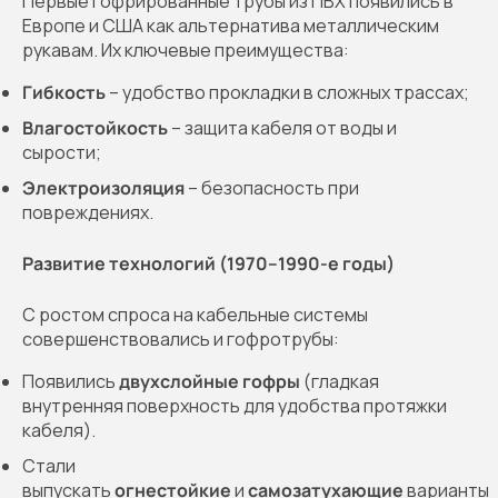
Первые гофрированные трубы из ПВХ появились в
Европе и США как альтернатива металлическим
рукавам. Их ключевые преимущества:
Гибкость
– удобство прокладки в сложных трассах;
Влагостойкость
– защита кабеля от воды и
сырости;
Электроизоляция
– безопасность при
повреждениях.
Развитие технологий (1970–1990-е годы)
С ростом спроса на кабельные системы
совершенствовались и гофротрубы:
Появились
двухслойные гофры
(гладкая
внутренняя поверхность для удобства протяжки
кабеля).
Стали
выпускать
огнестойкие
и
самозатухающие
варианты