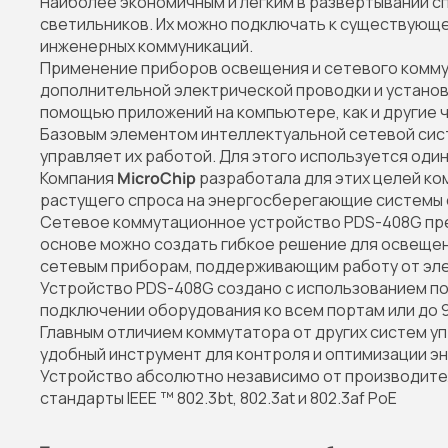
Наиболее экономичным и легким в развертывании 
светильников. Их можно подключать к существующей
инженерных коммуникаций.
Применение приборов освещения и сетевого комму
дополнительной электрической проводки и установ
помощью приложений на компьютере, как и другие ч
Базовым элементом интеллектуальной сетевой сис
управляет их работой. Для этого используется оди
Компания
MicroСhip
разработала для этих целей ко
растущего спроса на энергосберегающие системы
Сетевое коммутационное устройство PDS-408G пред
основе можно создать гибкое решение для освещен
сетевым приборам, поддерживающим работу от элек
Устройство PDS-408G создано с использованием по
подключении оборудования ко всем портам или до 90
Главным отличием коммутатора от других систем уп
удобный инструмент для контроля и оптимизации э
Устройство абсолютно независимо от производите
стандарты IEEE ™ 802.3bt, 802.3at и 802.3af PoE