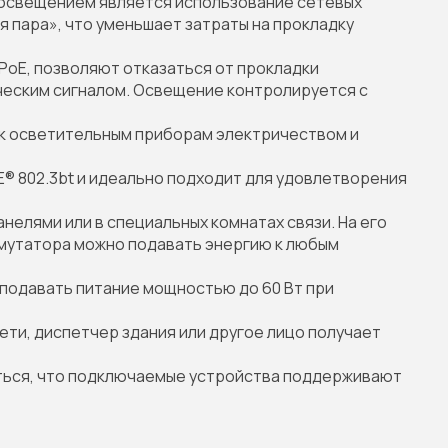
 освещением является использование сетевых
 пара», что уменьшает затраты на прокладку
oE, позволяют отказаться от прокладки
ческим сигналом. Освещение контролируется с
 к осветительным приборам электричеством и
® 802.3bt и идеально подходит для удовлетворения
елями или в специальных комнатах связи. На его
ммутатора можно подавать энергию к любым
 подавать питание мощностью до 60 Вт при
ти, диспетчер здания или другое лицо получает
ться, что подключаемые устройства поддерживают