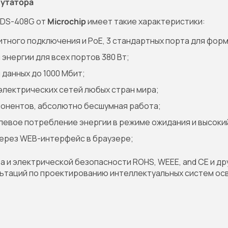
мутатора
PDS-408G от
Microchip
имеет такие характеристики:
битного подключения и PoE, 3 стандартных порта для фо
нергии для всех портов 380 Вт;
данных до 1000 Мбит;
электрических сетей любых стран мира;
понентов, абсолютно бесшумная работа;
левое потребление энергии в режиме ожидания и высокий
ерез WEB-интерфейс в браузере;
и электрической безопасности ROHS, WEEE, and CE и дру
льтаций по проектированию интеллектуальных систем ос