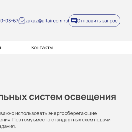
270-03-67
zakaz@altaircom.ru
Отправить запрос
и
Контакты
альных систем освещения
й важно использовать энергосберегающие
щения. Поэтому вместо стандартных схем подачи
здания.