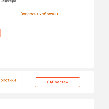
енеджера
Запросить образцы
еристики
CAD чертеж