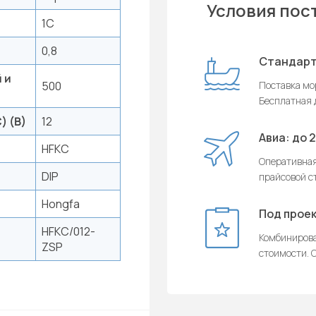
Условия пос
1C
0,8
Стандарт
 и
500
Поставка мор
Бесплатная д
) (В)
12
Авиа: до 
HFKC
Оперативная
DIP
прайсовой с
Hongfa
Под проек
HFKC/012-
Комбинирова
ZSP
стоимости. О