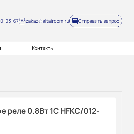
270-03-67
zakaz@altaircom.ru
Отправить запрос
и
Контакты
 реле 0.8Вт 1C HFKC/012-