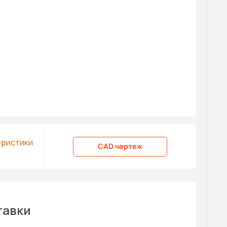
еристики
CAD чертеж
тавки