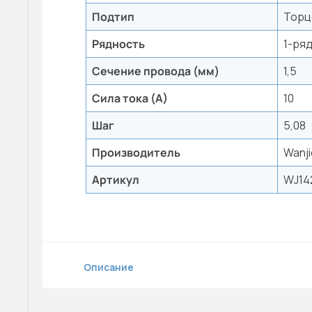
Подтип
Торц
Рядность
1-ря
Сечение провода (мм)
1,5
Сила тока (А)
10
Шаг
5,08
Производитель
Wanji
Артикул
WJ14
Описание