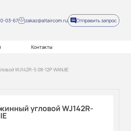
270-03-67
zakaz@altaircom.ru
Отправить запрос
и
Контакты
гловой WJ142R-5.08-12P WANJIE
жинный угловой WJ142R-
IE