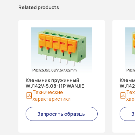
Related products
Клеммник пружинный
Клемм
WJ142V-5.08-11P WANJIE
WJ142
Технические
Тех
характеристики
хар
Запросить образцы
З