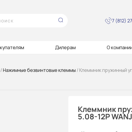
7 (812) 
купателям
Дилерам
О компани
/
Нажимные безвинтовые клеммы
/ Клеммник пружинный у
Клеммник пру
5.08-12P WANJ