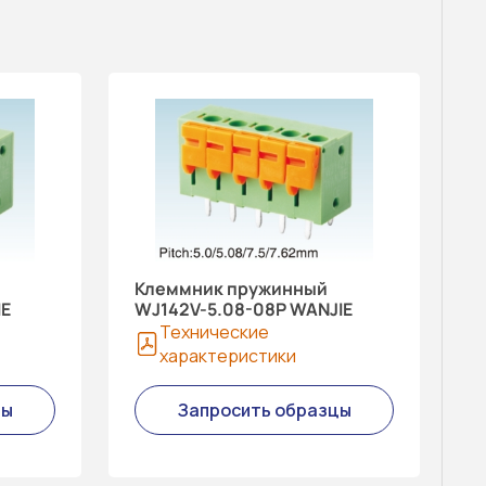
Клеммник пружинный
IE
WJ142V-5.08-08P WANJIE
Технические
характеристики
цы
Запросить образцы