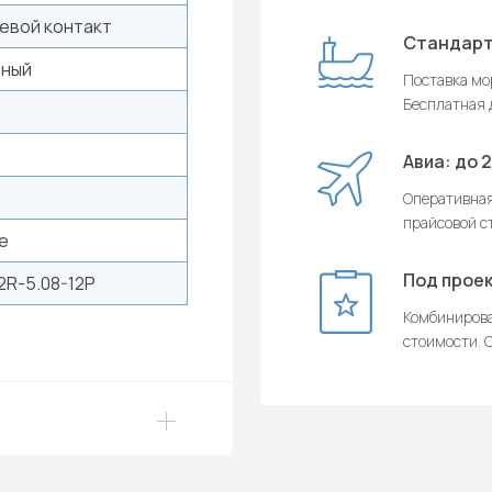
евой контакт
Стандарт
дный
Поставка мор
Бесплатная д
Авиа: до 
Оперативная
прайсовой с
e
Под проек
2R-5.08-12P
Комбинирова
стоимости. О