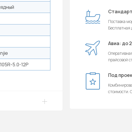
рядный
Стандарт
5
Поставка мор
Бесплатная д
Авиа: до 
njie
Оперативная
прайсовой с
105R-5.0-12P
Под проек
Комбинирова
стоимости. О