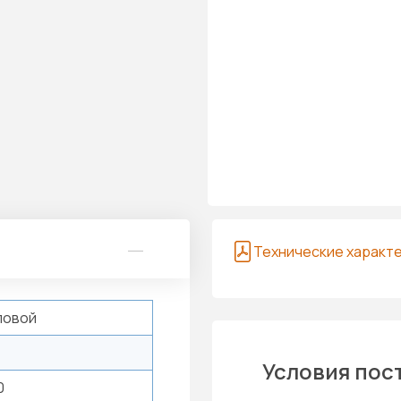
Технические характ
ловой
Условия пос
0