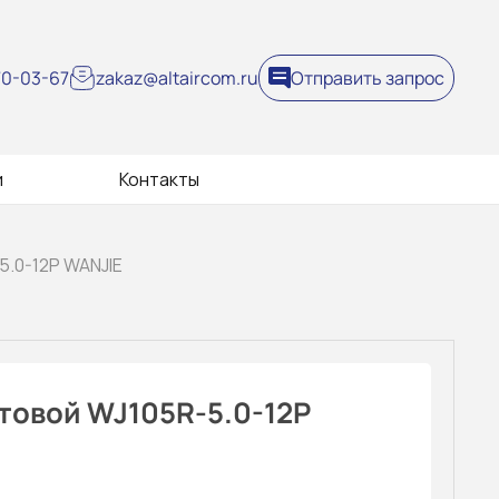
270-03-67
zakaz@altaircom.ru
Отправить запрос
и
Контакты
5.0-12P WANJIE
товой WJ105R-5.0-12P