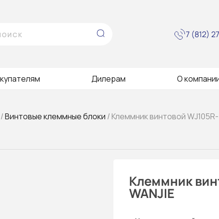
7 (812) 
купателям
Дилерам
О компани
/
Винтовые клеммные блоки
/ Клеммник винтовой WJ105R-
Клеммник вин
WANJIE