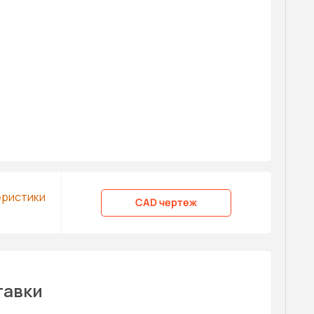
еристики
CAD чертеж
тавки