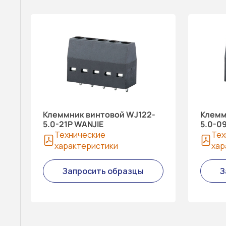
Клеммник винтовой WJ122-
Клемм
5.0-21P WANJIE
5.0-0
Технические
Тех
характеристики
хар
Запросить образцы
З