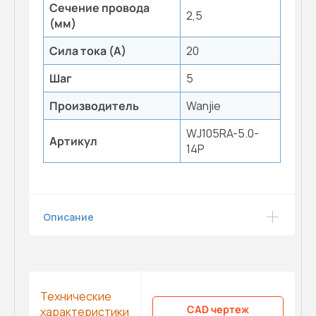
Сечение провода
2,5
(мм)
Сила тока (А)
20
Шаг
5
Производитель
Wanjie
WJ105RA-5.0-
Артикул
14P
Описание
Технические
CAD чертеж
характеристики