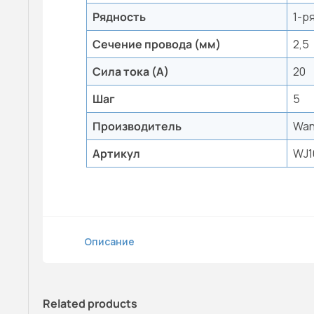
Рядность
1-р
Сечение провода (мм)
2,5
Сила тока (А)
20
Шаг
5
Производитель
Wan
Артикул
WJ1
Описание
Related products