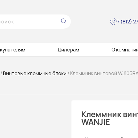
7 (812) 
купателям
Дилерам
О компани
/
Винтовые клеммные блоки
/ Клеммник винтовой WJ105RA
Клеммник вин
WANJIE