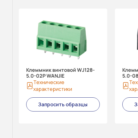
Клеммник винтовой WJ128-
Клемм
5.0-02P WANJIE
5.0-0
Технические
Тех
характеристики
хар
Запросить образцы
З