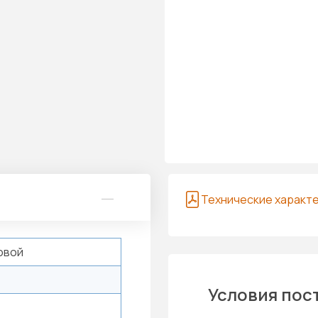
Технические характ
овой
Условия пос