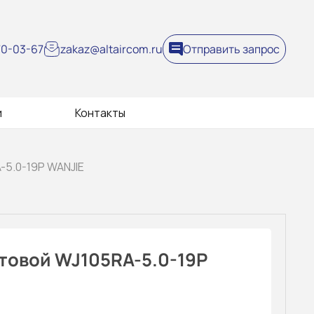
270-03-67
zakaz@altaircom.ru
Отправить запрос
и
Контакты
-5.0-19P WANJIE
товой WJ105RA-5.0-19P