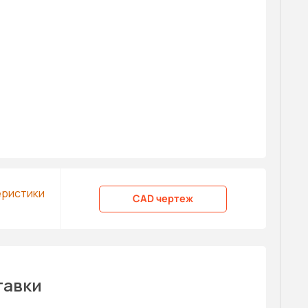
еристики
CAD чертеж
тавки