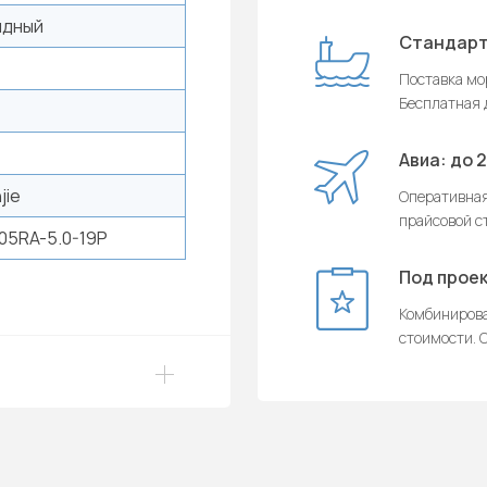
ядный
Стандарт
Поставка мор
Бесплатная д
Авиа: до 
jie
Оперативная
прайсовой с
05RA-5.0-19P
Под проек
Комбинирова
стоимости. О