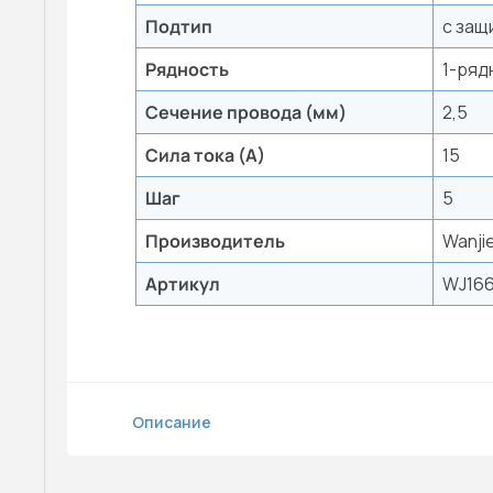
Подтип
с защ
Рядность
1-ряд
Сечение провода (мм)
2,5
Сила тока (А)
15
Шаг
5
Производитель
Wanji
Артикул
WJ166
Описание