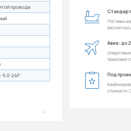
итой провода
Стандарт
ный
Поставка мор
Бесплатная д
Авиа: до 
Оперативная
прайсовой с
e
Под проек
-5.0-24P
Комбинирова
стоимости. О