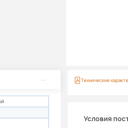
Технические характ
ой
Условия пос