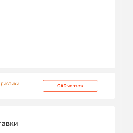
еристики
CAD чертеж
тавки