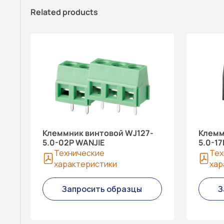
Related products
Клеммник винтовой WJ127-
Клемм
5.0-02P WANJIE
5.0-17
Технические
Тех
характеристики
хар
Запросить образцы
З