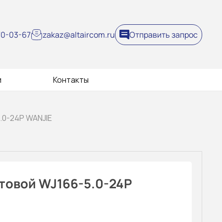
270-03-67
zakaz@altaircom.ru
Отправить запрос
и
Контакты
.0-24P WANJIE
товой WJ166-5.0-24P