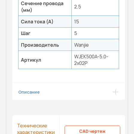
Сечение провода
2,5
(мм)
Сила тока (А)
15
Шаг
5
Производитель
Wanjie
WJEK500A-5.0-
Артикул
2x02P
Описание
Технические
CAD чертеж
характеристики