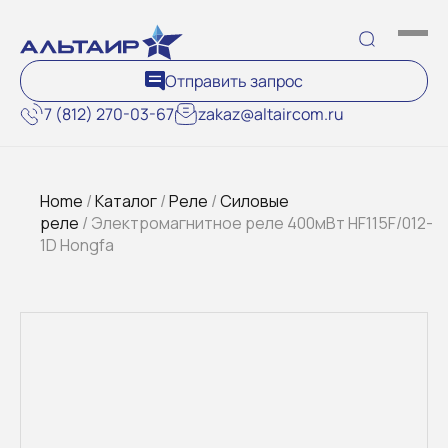
Отправить запрос
7 (812) 270-03-67
zakaz@altaircom.ru
Home
/
Каталог
/
Реле
/
Силовые
реле
/ Электромагнитное реле 400мВт HF115F/012-
1D Hongfa