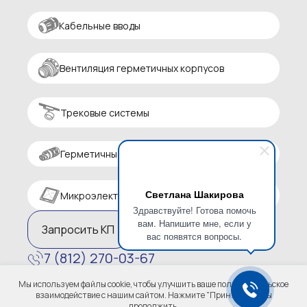
Кабельные вводы
Вентиляция герметичных корпусов
Трековые системы
Герметичные разъемы
Светлана Шакирова
Микроэлектроника
Здравствуйте! Готова помочь
вам. Напишите мне, если у
Запросить КП
вас появятся вопросы.
7 (812) 270-03-67
zakaz@altaircom.ru
Мы используем файлы cookie, чтобы улучшить ваше пользовательское
Политика конфиденциальности
взаимодействие с нашим сайтом. Нажмите "Принять", чтобы
продолжить.