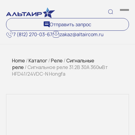
Отправить запрос
7 (812) 270-03-67
zakaz@altaircom.ru
Home
/
Каталог
/
Реле
/
Сигнальные
реле
/ Cигнальное реле 31.2В 30A 360мВт
HFD41/24VDC-N Hongfa