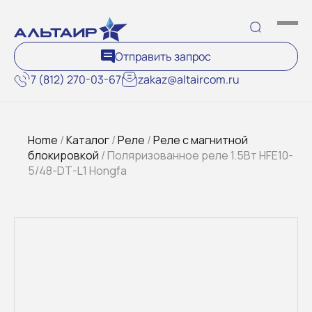
Отправить запрос
7 (812) 270-03-67
zakaz@altaircom.ru
Home
/
Каталог
/
Реле
/
Реле с магнитной
блокировкой
/ Поляризованное реле 1.5Вт HFE10-
5/48-DT-L1 Hongfa