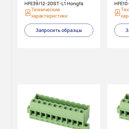
HFE39/12-2DST-L1 Hongfa
HFE10
Технические
Тех
характеристики
хар
Запросить образцы
З