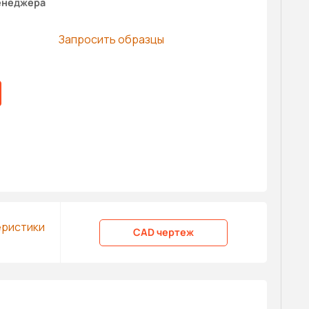
енеджера
Запросить образцы
еристики
CAD чертеж