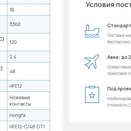
Условия пос
1B
3360
Стандарт
Поставка мор
C)
120
Бесплатная д
2,4
Авиа: до 
Оперативная
C)
48
прайсовой с
HFE12
Под проек
Ножевые
Комбинирова
контакты
стоимости. О
Hongfa
HFE12-C/48-DT1