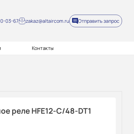
270-03-67
zakaz@altaircom.ru
Отправить запрос
и
Контакты
ое реле HFE12-C/48-DT1