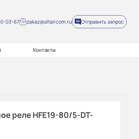
270-03-67
zakaz@altaircom.ru
Отправить запрос
и
Контакты
ое реле HFE19-80/5-DT-