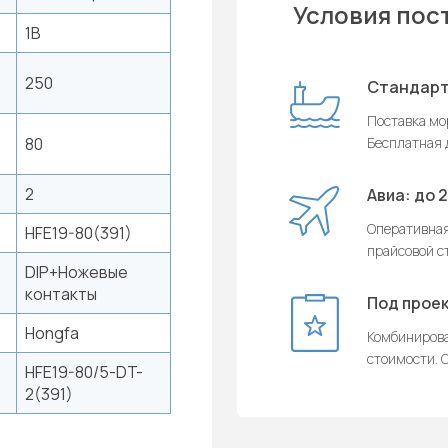
Условия пос
1B
250
Стандарт
Поставка мор
80
Бесплатная д
2
Авиа: до 
Оперативная
HFE19-80(391)
прайсовой с
DIP+Ножевые
контакты
Под проек
Hongfa
Комбинирова
стоимости. О
HFE19-80/5-DT-
2(391)