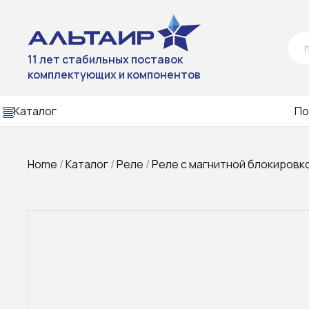
11 лет стабильных поставок
комплектующих и компонентов
Каталог
По
Home
/
Каталог
/
Реле
/
Реле с магнитной блокировк