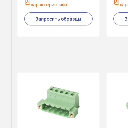
характеристики
хар
Запросить образцы
З