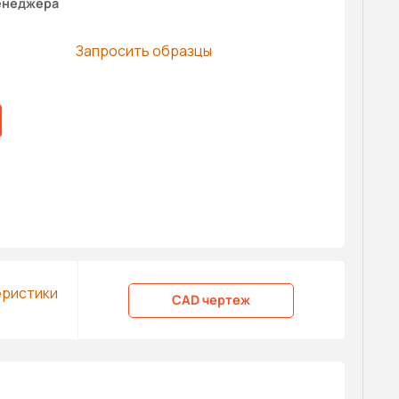
енеджера
Запросить образцы
еристики
CAD чертеж