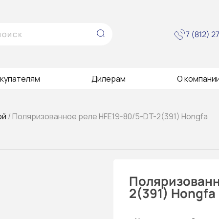
7 (812) 
купателям
Дилерам
О компани
ой
/ Поляризованное реле HFE19-80/5-DT-2(391) Hongfa
Поляризованн
2(391) Hongfa