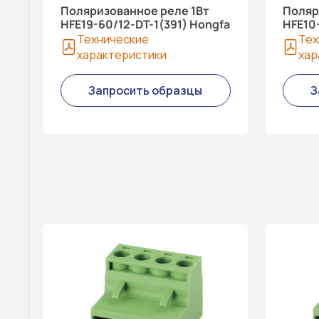
Поляризованное реле 1Вт
Поляр
HFE19-60/12-DT-1(391) Hongfa
HFE10-
Технические
Тех
характеристики
хар
Запросить образцы
З