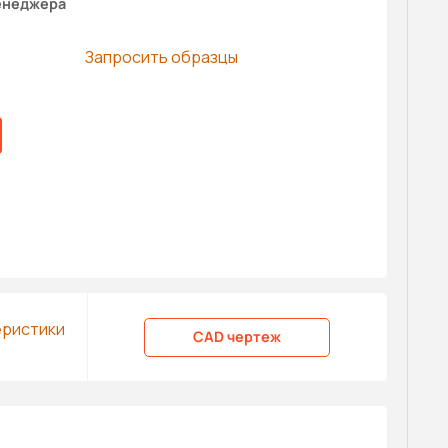
енеджера
Запросить образцы
еристики
CAD чертеж