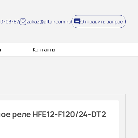
270-03-67
zakaz@altaircom.ru
Отправить запрос
и
Контакты
ое реле HFE12-F120/24-DT2