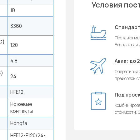
Условия пос
1B
3360
Стандарт
Поставка мор
C)
120
Бесплатная д
4,8
Авиа: до 
Оперативная
C)
24
прайсовой с
HFE12
Под проек
Ножевые
Комбинирова
контакты
стоимости. О
Hongfa
HFE12-F120/24-