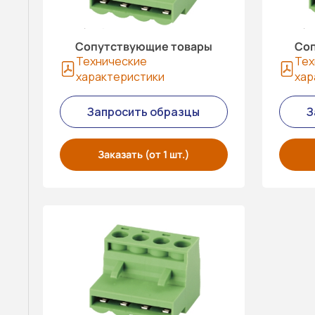
Сопутствующие товары
Соп
Технические
Тех
характеристики
хар
Запросить образцы
З
Заказать (от 1 шт.)