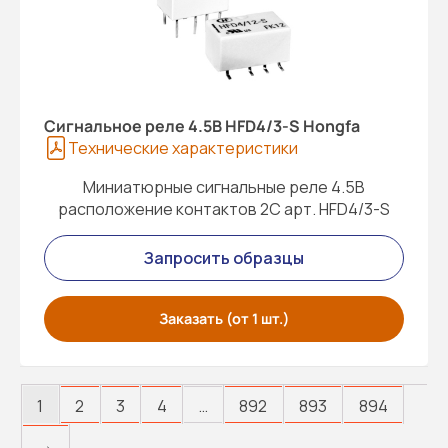
Cигнальное реле 4.5В HFD4/3-S Hongfa
Технические характеристики
Миниатюрные сигнальные реле 4.5В
расположение контактов 2C арт. HFD4/3-S
Запросить образцы
Заказать (от 1 шт.)
1
2
3
4
…
892
893
894
→