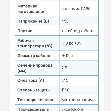
Материал
полиамид PA66
изготовления
Напряжение (В)
450
Подтип
'папа' под кабель
Рабочая
-40 до +85
температура (°С)
Диаметр кабеля
9-12,5
Сечение провода
2,5
(мм)
Сила тока (А)
17,5
Степень защиты
IP68
Тип подключения
Винтовой зажим
Производитель
Exceedconn