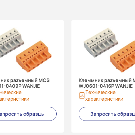
ник разъемный MCS
Клеммник разъемный 
1-0409P WANJIE
WJ0601-0416P WANJIE
нические
Технические
актеристики
характеристики
апросить образцы
Запросить образ