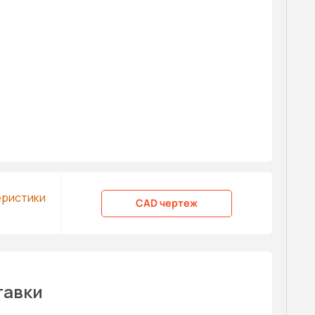
еристики
CAD чертеж
тавки