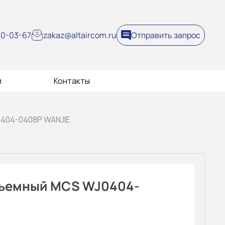
270-03-67
zakaz@altaircom.ru
Отправить запрос
и
Контакты
404-0408P WANJIE
зъемный MCS WJ0404-