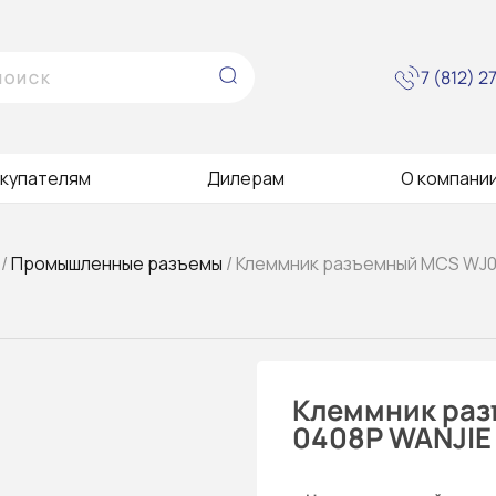
7 (812) 
купателям
Дилерам
О компани
/
Промышленные разъемы
/ Клеммник разъемный MCS WJ0
Клеммник ра
0408P WANJIE