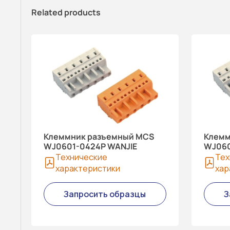
Related products
Клеммник разъемный MCS
Клемм
WJ0601-0424P WANJIE
WJ060
Технические
Тех
характеристики
хар
Запросить образцы
З