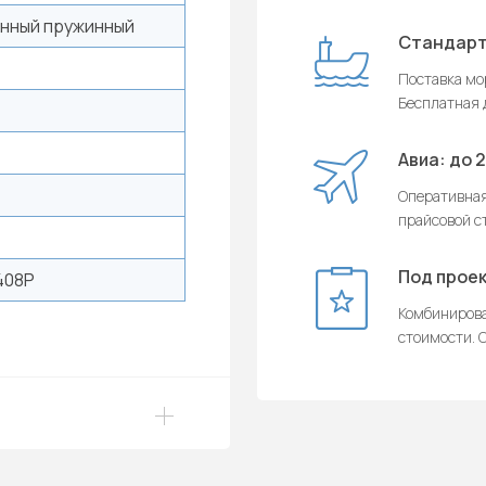
нный пружинный
Стандарт
Поставка мор
Бесплатная д
Авиа: до 
Оперативная
прайсовой с
Под проек
408P
Комбинирова
стоимости. О