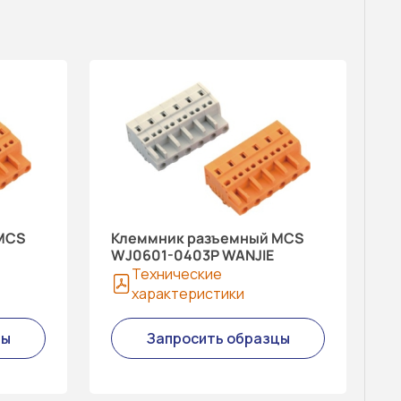
MCS
Клеммник разъемный MCS
WJ0601-0403P WANJIE
Технические
характеристики
цы
Запросить образцы