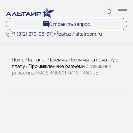
Отправить запрос
7 (812) 270-03-67
zakaz@altaircom.ru
Home
/
Каталог
/
Клеммы
/
Клеммы на печатную
плату
/
Промышленные разъемы
/ Клеммник
разъемный MCS WJ0601-0419P WANJIE