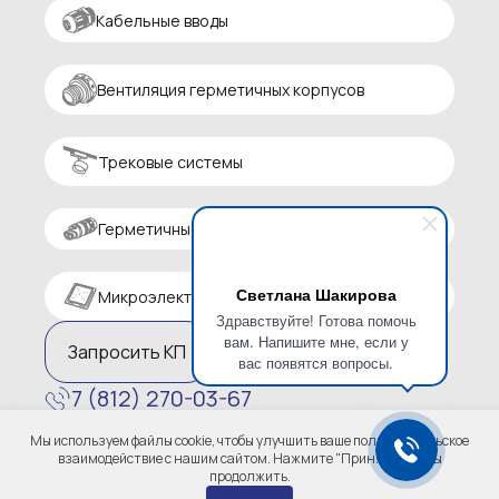
Кабельные вводы
Вентиляция герметичных корпусов
Трековые системы
Герметичные разъемы
Светлана Шакирова
Микроэлектроника
Здравствуйте! Готова помочь
вам. Напишите мне, если у
Запросить КП
вас появятся вопросы.
7 (812) 270-03-67
zakaz@altaircom.ru
Мы используем файлы cookie, чтобы улучшить ваше пользовательское
Политика конфиденциальности
взаимодействие с нашим сайтом. Нажмите "Принять", чтобы
продолжить.