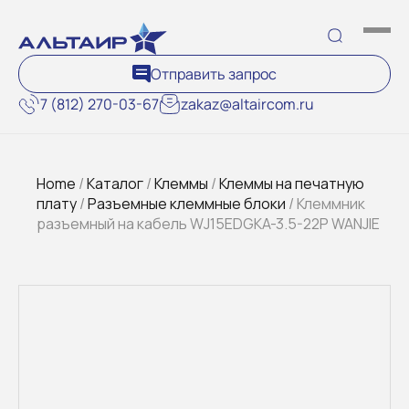
Отправить запрос
7 (812) 270-03-67
zakaz@altaircom.ru
Home
/
Каталог
/
Клеммы
/
Клеммы на печатную
плату
/
Разъемные клеммные блоки
/ Клеммник
разъемный на кабель WJ15EDGKA-3.5-22P WANJIE