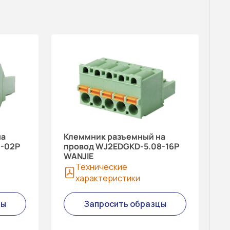
на
Клеммник разъемный на
8-02P
провод WJ2EDGKD-5.08-16P
WANJIE
Технические
характеристики
цы
Запросить образцы