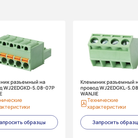
ник разъемный на
Клеммник разъемный 
д WJ2EDGKD-5.08-07P
провод WJ2EDGKL-5.0
E
WANJIE
нические
Технические
актеристики
характеристики
апросить образцы
Запросить образ