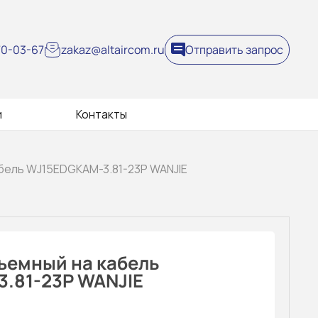
270-03-67
zakaz@altaircom.ru
Отправить запрос
и
Контакты
абель WJ15EDGKAM-3.81-23P WANJIE
ъемный на кабель
.81-23P WANJIE