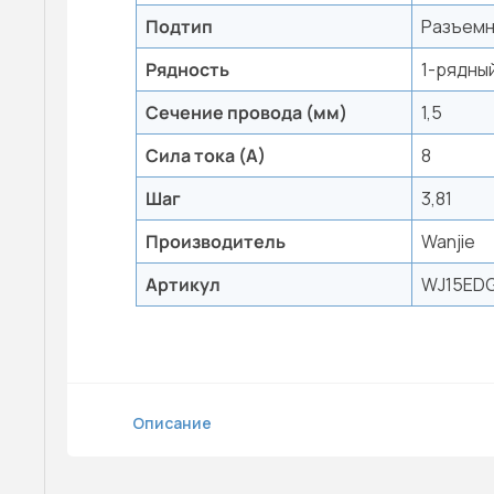
Подтип
Разъемн
Рядность
1-рядны
Сечение провода (мм)
1,5
Сила тока (А)
8
Шаг
3,81
Производитель
Wanjie
Артикул
WJ15EDG
Описание