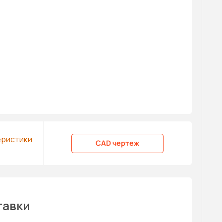
еристики
CAD чертеж
тавки