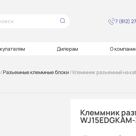
7 (812) 
купателям
Дилерам
О компани
/
Разъемные клеммные блоки
/ Клеммник разъемный на к
Клеммник раз
WJ15EDGKAM-3