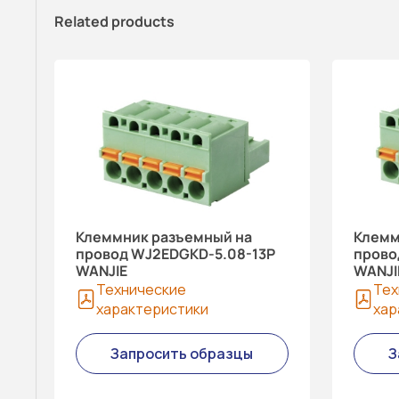
Related products
Клеммник разъемный на
Клемм
провод WJ2EDGKD-5.08-13P
прово
WANJIE
WANJI
Технические
Тех
характеристики
хар
Запросить образцы
З