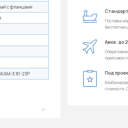
ый с фланцами
Стандарт
й
Поставка мор
Бесплатная д
Авиа: до 
Оперативная
прайсовой с
Под проек
KAM-3.81-23P
Комбинирова
стоимости. О