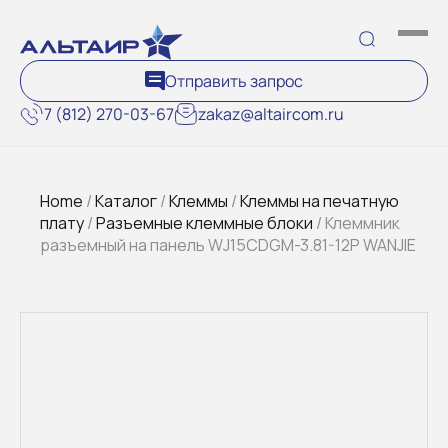
Отправить запрос
7 (812) 270-03-67
zakaz@altaircom.ru
Home
/
Каталог
/
Клеммы
/
Клеммы на печатную
плату
/
Разъемные клеммные блоки
/ Клеммник
разъемный на панель WJ15CDGM-3.81-12P WANJIE