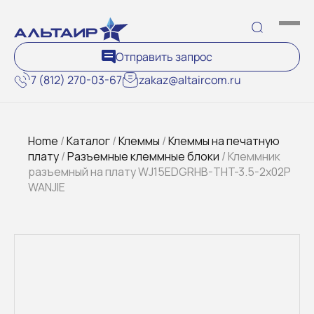
Отправить запрос
7 (812) 270-03-67
zakaz@altaircom.ru
Home
/
Каталог
/
Клеммы
/
Клеммы на печатную
плату
/
Разъемные клеммные блоки
/ Клеммник
разъемный на плату WJ15EDGRHB-THT-3.5-2x02P
WANJIE