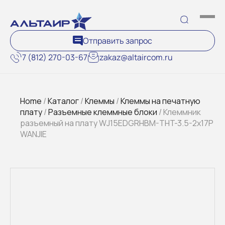
Отправить запрос
7 (812) 270-03-67
zakaz@altaircom.ru
Home
/
Каталог
/
Клеммы
/
Клеммы на печатную
плату
/
Разъемные клеммные блоки
/ Клеммник
разъемный на плату WJ15EDGRHBM-THT-3.5-2x17P
WANJIE