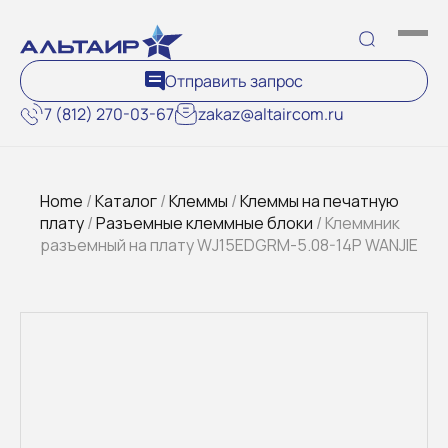
Отправить запрос
7 (812) 270-03-67
zakaz@altaircom.ru
Home
/
Каталог
/
Клеммы
/
Клеммы на печатную
плату
/
Разъемные клеммные блоки
/ Клеммник
разъемный на плату WJ15EDGRM-5.08-14P WANJIE