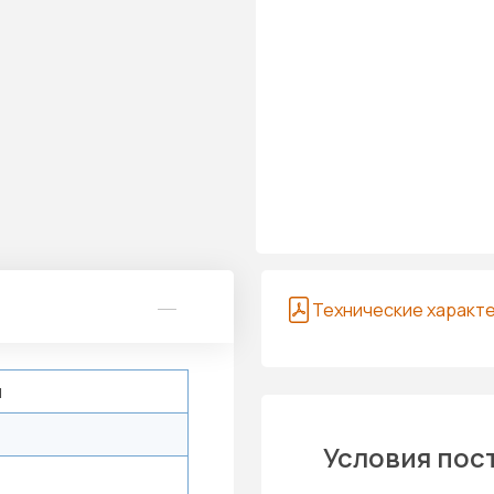
Технические характ
й
Условия пос