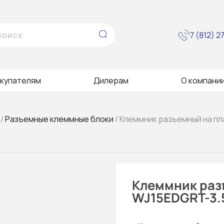
7 (812) 
купателям
Дилерам
О компани
/
Разъемные клеммные блоки
/ Клеммник разъемный на пл
Клеммник раз
WJ15EDGRT-3.