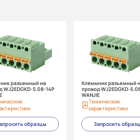
ник разъемный на
Клеммник разъемный 
д WJ2EDGKD-5.08-14P
провод WJ2EDGKD-5.0
E
WANJIE
нические
Технические
актеристики
характеристики
апросить образцы
Запросить образ