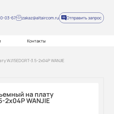
270-03-67
zakaz@altaircom.ru
Отправить запрос
и
Контакты
ату WJ15EDGRT-3.5-2x04P WANJIE
ъемный на плату
5-2x04P WANJIE