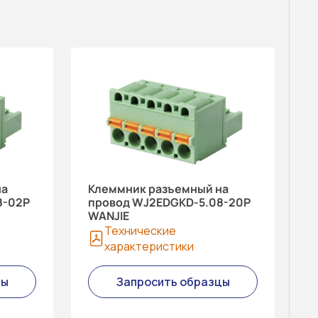
на
Клеммник разъемный на
8-02P
провод WJ2EDGKD-5.08-20P
WANJIE
Технические
характеристики
цы
Запросить образцы