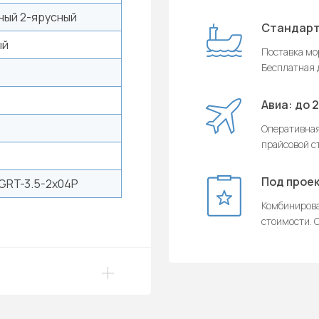
ный 2-ярусный
Стандарт
ый
Поставка мор
Бесплатная д
Авиа: до 
Оперативная
прайсовой с
Под проек
GRT-3.5-2x04P
Комбинирова
стоимости. О