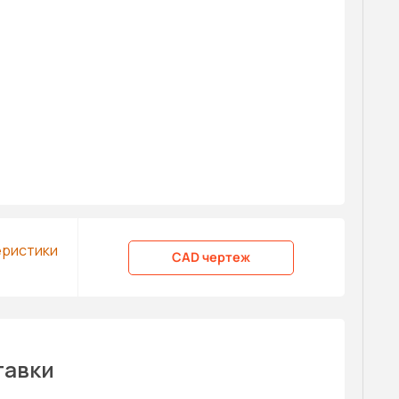
еристики
CAD чертеж
тавки