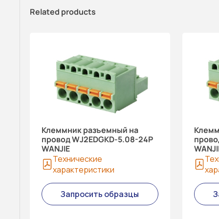
Related products
Клеммник разъемный на
Клемм
провод WJ2EDGKD-5.08-24P
прово
WANJIE
WANJI
Технические
Тех
характеристики
хар
Запросить образцы
З