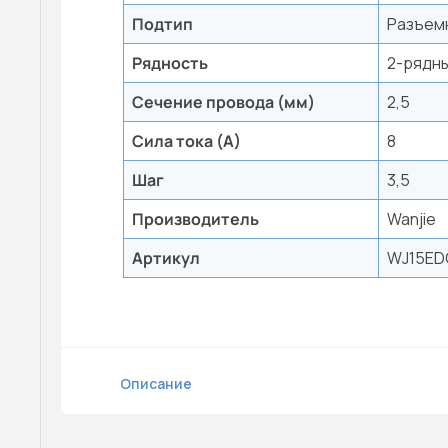
Подтип
Разъем
Рядность
2-рядн
Сечение провода (мм)
2,5
Сила тока (А)
8
Шаг
3,5
Производитель
Wanjie
Артикул
WJ15ED
Описание