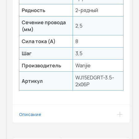
Рядность
2-рядный
Сечение провода
2,5
(мм)
Сила тока (А)
8
Шаг
3,5
Производитель
Wanjie
WJ15EDGRT-3.5-
Артикул
2x06P
Описание