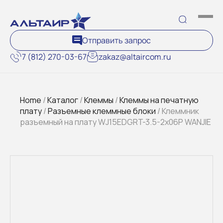
Отправить запрос
7 (812) 270-03-67
zakaz@altaircom.ru
Home
/
Каталог
/
Клеммы
/
Клеммы на печатную
плату
/
Разъемные клеммные блоки
/ Клеммник
разъемный на плату WJ15EDGRT-3.5-2x06P WANJIE