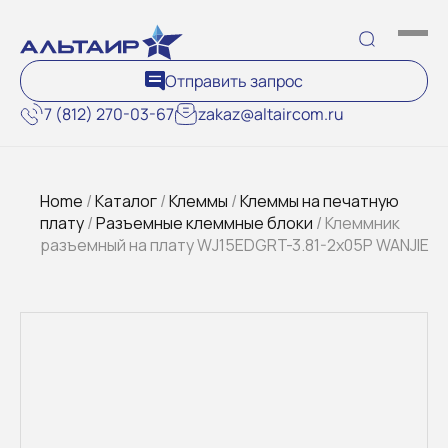
Отправить запрос
7 (812) 270-03-67
zakaz@altaircom.ru
Home
/
Каталог
/
Клеммы
/
Клеммы на печатную
плату
/
Разъемные клеммные блоки
/ Клеммник
разъемный на плату WJ15EDGRT-3.81-2x05P WANJIE