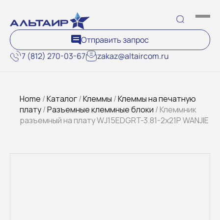
Отправить запрос
7 (812) 270-03-67
zakaz@altaircom.ru
Home
/
Каталог
/
Клеммы
/
Клеммы на печатную
плату
/
Разъемные клеммные блоки
/ Клеммник
разъемный на плату WJ15EDGRT-3.81-2x21P WANJIE