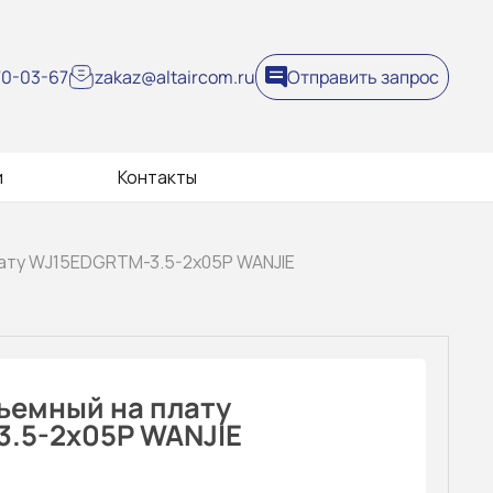
270-03-67
zakaz@altaircom.ru
Отправить запрос
и
Контакты
лату WJ15EDGRTM-3.5-2x05P WANJIE
ъемный на плату
.5-2x05P WANJIE