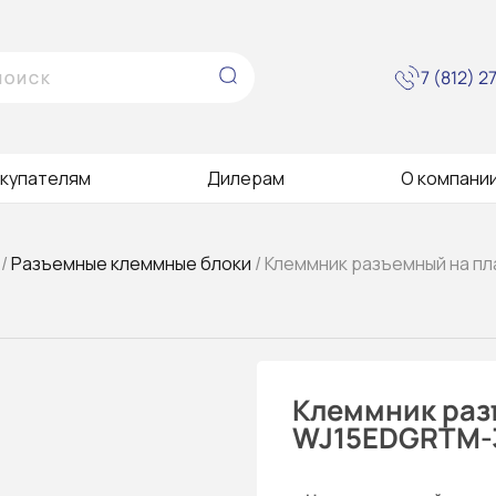
7 (812) 
купателям
Дилерам
О компани
/
Разъемные клеммные блоки
/ Клеммник разъемный на п
Клеммник раз
WJ15EDGRTM-3