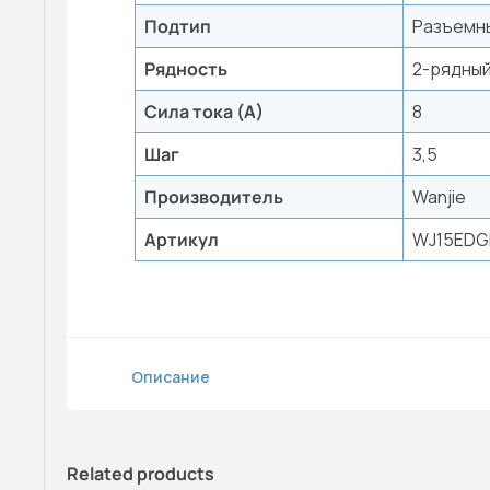
Подтип
Разъемн
Рядность
2-рядны
Сила тока (А)
8
Шаг
3,5
Производитель
Wanjie
Артикул
WJ15EDG
Описание
Related products