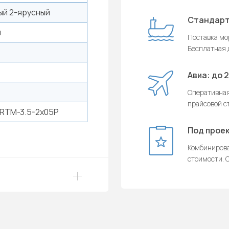
ый 2-ярусный
Стандарт
й
Поставка мор
Бесплатная д
Авиа: до 
Оперативная
прайсовой с
RTM-3.5-2x05P
Под проек
Комбинирова
стоимости. О