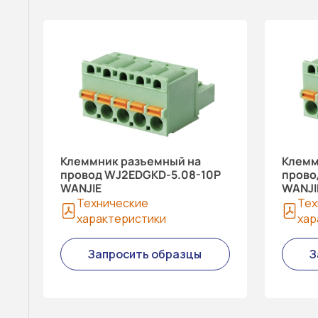
Клеммник разъемный на
Клемм
провод WJ2EDGKD-5.08-10P
прово
WANJIE
WANJI
Технические
Тех
характеристики
хар
Запросить образцы
З