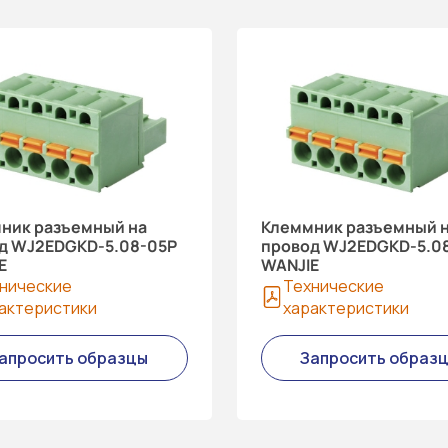
ник разъемный на
Клеммник разъемный 
д WJ2EDGKD-5.08-05P
провод WJ2EDGKD-5.0
E
WANJIE
нические
Технические
актеристики
характеристики
апросить образцы
Запросить образ