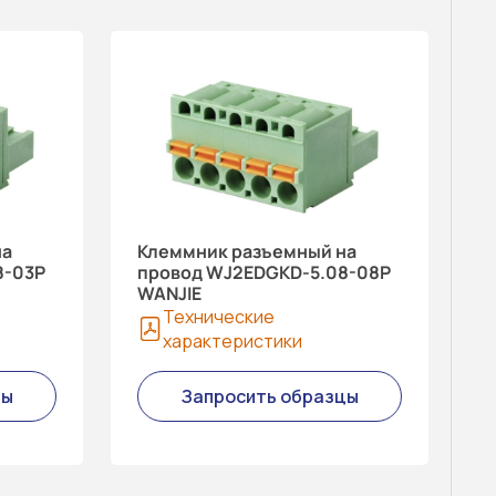
на
Клеммник разъемный на
8-03P
провод WJ2EDGKD-5.08-08P
WANJIE
Технические
характеристики
цы
Запросить образцы