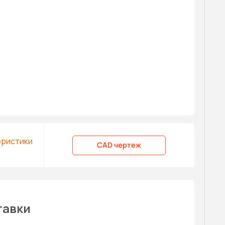
еристики
CAD чертеж
тавки