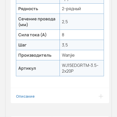
Рядность
2-рядный
Сечение провода
2,5
(мм)
Сила тока (А)
8
Шаг
3,5
Производитель
Wanjie
WJ15EDGRTM-3.5-
Артикул
2x20P
Описание