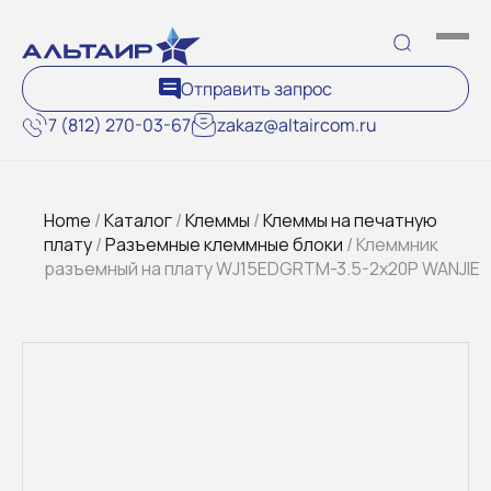
Отправить запрос
7 (812) 270-03-67
zakaz@altaircom.ru
Home
/
Каталог
/
Клеммы
/
Клеммы на печатную
плату
/
Разъемные клеммные блоки
/ Клеммник
разъемный на плату WJ15EDGRTM-3.5-2x20P WANJIE