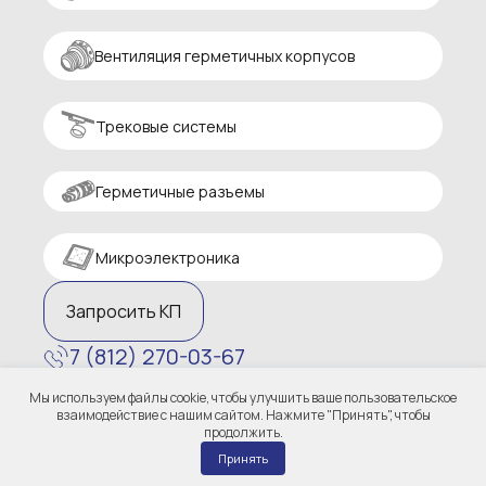
Вентиляция герметичных корпусов
Трековые системы
Герметичные разъемы
Микроэлектроника
Запросить КП
7 (812) 270-03-67
zakaz@altaircom.ru
Мы используем файлы cookie, чтобы улучшить ваше пользовательское
Политика конфиденциальности
взаимодействие с нашим сайтом. Нажмите "Принять", чтобы
продолжить.
Принять