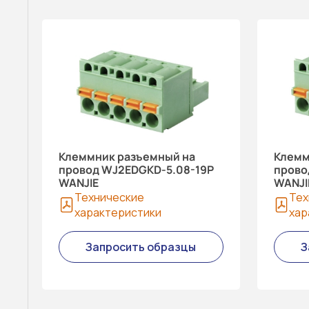
Клеммник разъемный на
Клемм
провод WJ2EDGKD-5.08-19P
прово
WANJIE
WANJI
Технические
Тех
характеристики
хар
Запросить образцы
З