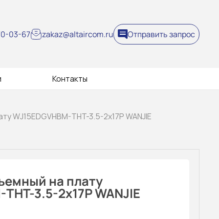
270-03-67
zakaz@altaircom.ru
Отправить запрос
и
Контакты
лату WJ15EDGVHBM-THT-3.5-2x17P WANJIE
ъемный на плату
THT-3.5-2x17P WANJIE