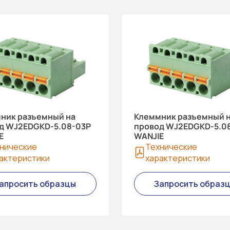
ник разъемный на
Клеммник разъемный 
д WJ2EDGKD-5.08-03P
провод WJ2EDGKD-5.0
E
WANJIE
нические
Технические
актеристики
характеристики
апросить образцы
Запросить образ