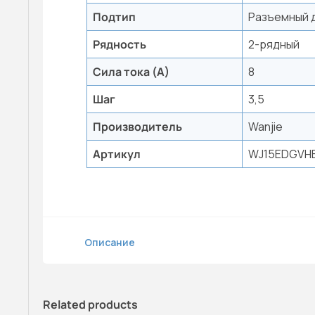
Подтип
Разъемный 
Рядность
2-рядный
Сила тока (А)
8
Шаг
3,5
Производитель
Wanjie
Артикул
WJ15EDGVHB
Описание
Related products