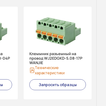
на
Клеммник разъемный на
8-04P
провод WJ2EDGKD-5.08-17P
WANJIE
Технические
характеристики
цы
Запросить образцы