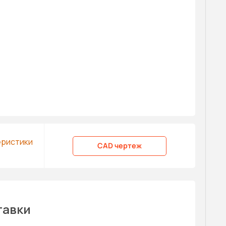
еристики
CAD чертеж
тавки