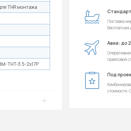
для THR монтажа
Стандарт
Поставка мор
Бесплатная д
Авиа: до 
Оперативная
прайсовой с
M-THT-3.5-2x17P
Под проек
Комбинирова
стоимости. О