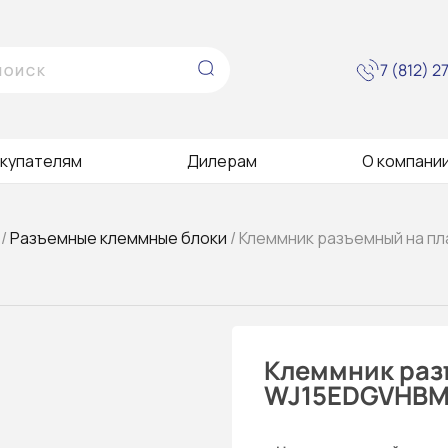
7 (812) 
купателям
Дилерам
О компани
/
Разъемные клеммные блоки
/ Клеммник разъемный на п
Клеммник раз
WJ15EDGVHBM-