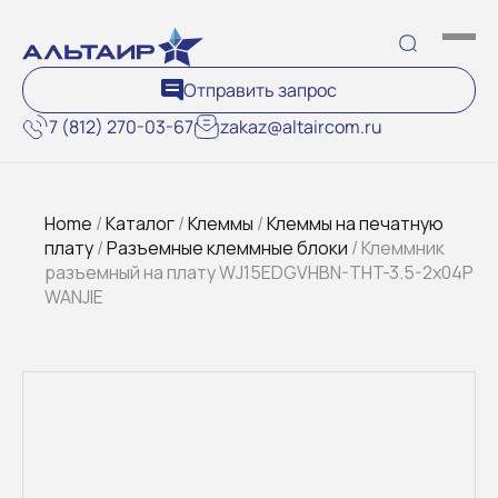
Отправить запрос
7 (812) 270-03-67
zakaz@altaircom.ru
Home
/
Каталог
/
Клеммы
/
Клеммы на печатную
плату
/
Разъемные клеммные блоки
/ Клеммник
разъемный на плату WJ15EDGVHBN-THT-3.5-2x04P
WANJIE