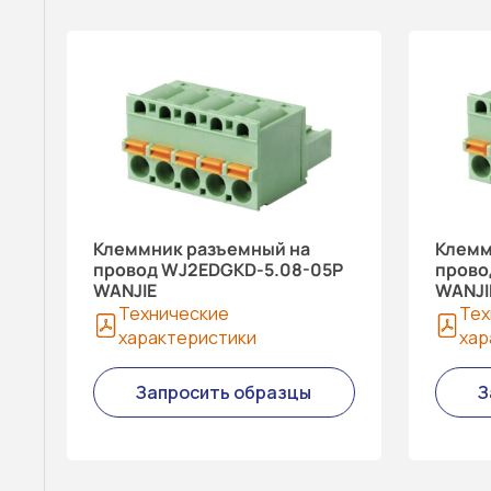
Клеммник разъемный на
Клемм
провод WJ2EDGKD-5.08-05P
прово
WANJIE
WANJI
Технические
Тех
характеристики
хар
Запросить образцы
З