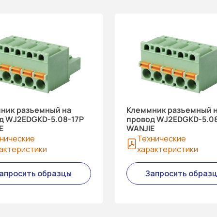
ник разъемный на
Клеммник разъемный 
д WJ2EDGKD-5.08-17P
провод WJ2EDGKD-5.0
E
WANJIE
нические
Технические
актеристики
характеристики
апросить образцы
Запросить образ