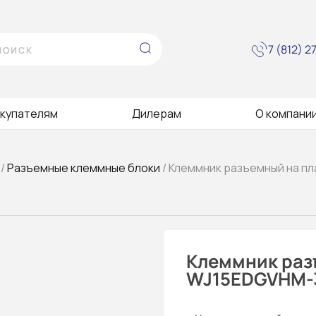
7 (812) 
купателям
Дилерам
О компани
/
Разъемные клеммные блоки
/ Клеммник разъемный на пл
Клеммник раз
WJ15EDGVHM-3