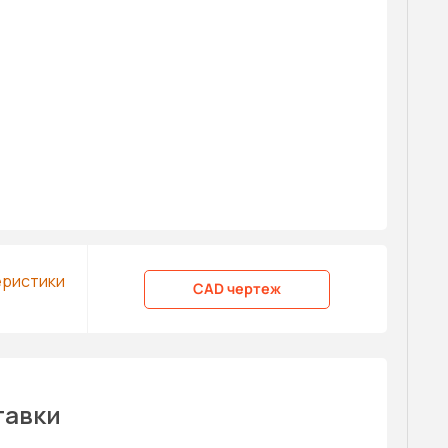
еристики
CAD чертеж
тавки