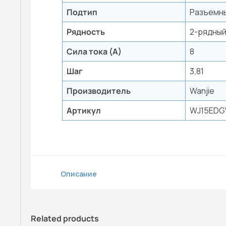
Подтип
Разъемны
Рядность
2-рядны
Сила тока (А)
8
Шаг
3,81
Производитель
Wanjie
Артикул
WJ15EDGV
Описание
Related products