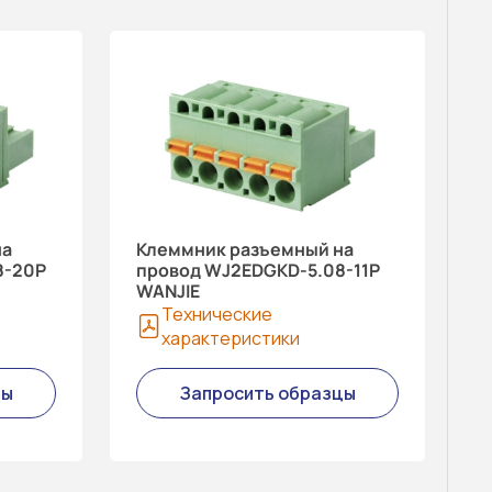
на
Клеммник разъемный на
8-20P
провод WJ2EDGKD-5.08-11P
WANJIE
Технические
характеристики
цы
Запросить образцы