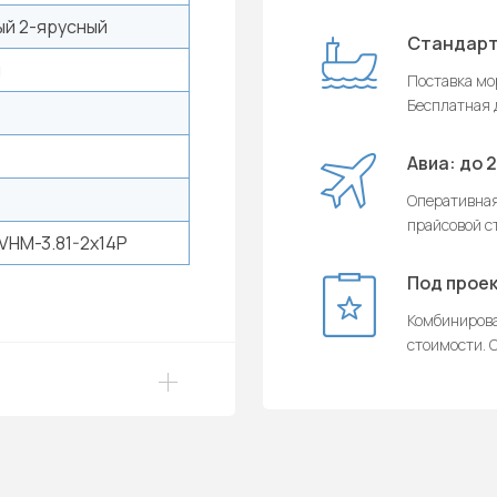
й 2-ярусный
Стандарт
й
Поставка мор
Бесплатная д
Авиа: до 
Оперативная
прайсовой с
HM-3.81-2x14P
Под проек
Комбинирова
стоимости. О