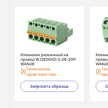
Клеммник разъемный на
Клемм
провод WJ2EDGKD-5.08-20P
прово
WANJIE
WANJI
Технические
Тех
характеристики
хар
Запросить образцы
З