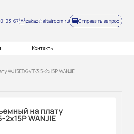
270-03-67
zakaz@altaircom.ru
Отправить запрос
и
Контакты
ату WJ15EDGVT-3.5-2x15P WANJIE
ъемный на плату
5-2x15P WANJIE