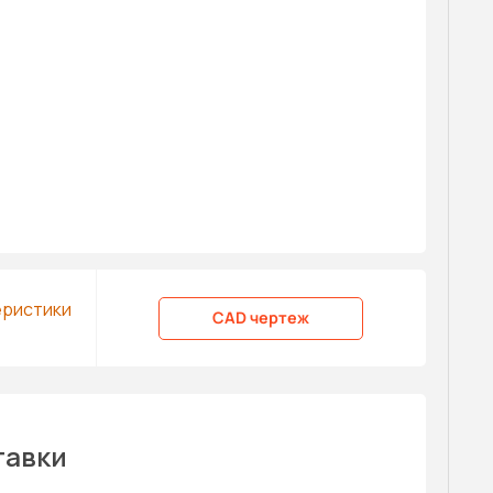
еристики
CAD чертеж
тавки