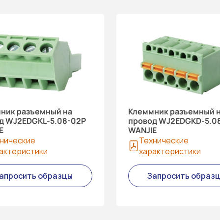
ник разъемный на
Клеммник разъемный 
д WJ2EDGKL-5.08-02P
провод WJ2EDGKD-5.08
E
WANJIE
нические
Технические
актеристики
характеристики
апросить образцы
Запросить образ