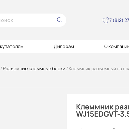
7 (812) 
купателям
Дилерам
О компани
/
Разъемные клеммные блоки
/ Клеммник разъемный на пл
Клеммник раз
WJ15EDGVT-3.