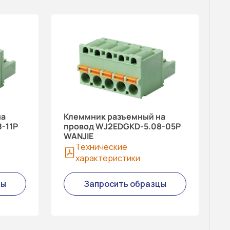
на
Клеммник разъемный на
-11P
провод WJ2EDGKD-5.08-05P
WANJIE
Технические
характеристики
цы
Запросить образцы