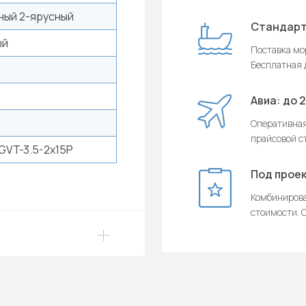
ный 2-ярусный
Стандарт
ый
Поставка мор
Бесплатная д
Авиа: до 
Оперативная
прайсовой с
GVT-3.5-2x15P
Под проек
Комбинирова
стоимости. О