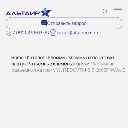
Отправить запрос
7 (812) 270-03-67
zakaz@altaircom.ru
Home
/
Каталог
/
Клеммы
/
Клеммы на печатную
плату
/
Разъемные клеммные блоки
/ Клеммник
разъемный на плату WJ15EDGVTM-3.5-2x03P WANJIE