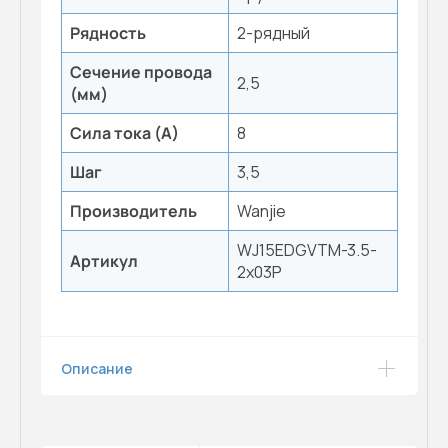
Рядность
2-рядный
Сечение провода
2,5
(мм)
Сила тока (А)
8
Шаг
3,5
Производитель
Wanjie
WJ15EDGVTM-3.5-
Артикул
2x03P
Описание