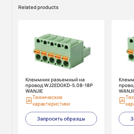
Related products
Клеммник разъемный на
Клемм
провод WJ2EDGKD-5.08-18P
прово
WANJIE
WANJI
Технические
Тех
характеристики
хар
Запросить образцы
З