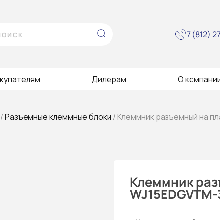
7 (812) 
купателям
Дилерам
О компани
/
Разъемные клеммные блоки
/ Клеммник разъемный на п
Клеммник раз
WJ15EDGVTM-3