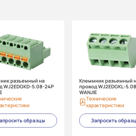
ник разъемный на
Клеммник разъемный 
д WJ2EDGKD-5.08-24P
провод WJ2EDGKL-5.0
E
WANJIE
нические
Технические
актеристики
характеристики
апросить образцы
Запросить образ