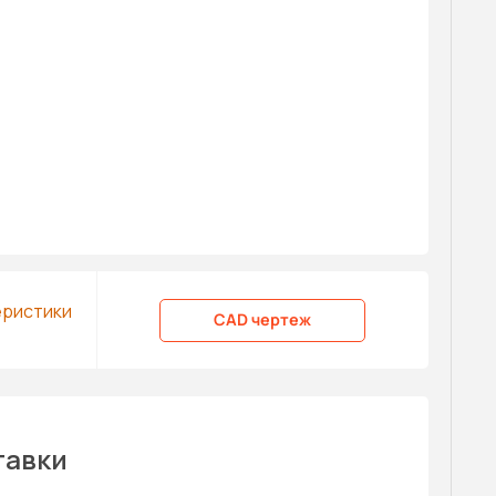
еристики
CAD чертеж
тавки