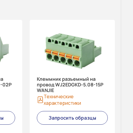
на
Клеммник разъемный на
8-02P
провод WJ2EDGKD-5.08-15P
WANJIE
Технические
характеристики
цы
Запросить образцы