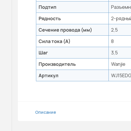
Подтип
Разъемн
Рядность
2-рядны
Сечение провода (мм)
2,5
Сила тока (А)
8
Шаг
3,5
Производитель
Wanjie
Артикул
WJ15EDG
Описание