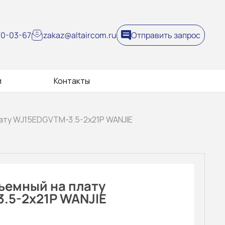
270-03-67
zakaz@altaircom.ru
Отправить запрос
и
Контакты
лату WJ15EDGVTM-3.5-2x21P WANJIE
ъемный на плату
.5-2x21P WANJIE