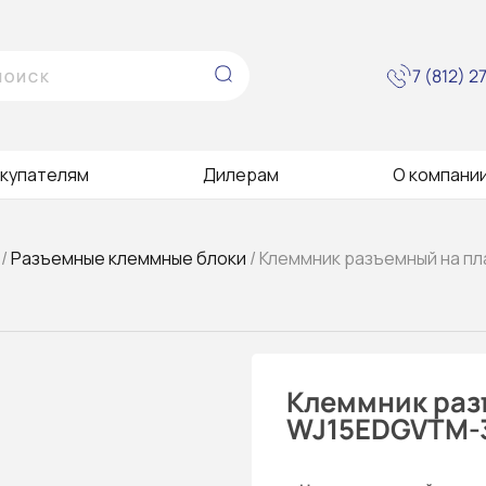
7 (812) 
купателям
Дилерам
О компани
/
Разъемные клеммные блоки
/ Клеммник разъемный на п
Клеммник раз
WJ15EDGVTM-3