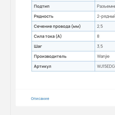
Подтип
Разъемн
Рядность
2-рядны
Сечение провода (мм)
2,5
Сила тока (А)
8
Шаг
3,5
Производитель
Wanjie
Артикул
WJ15EDG
Описание