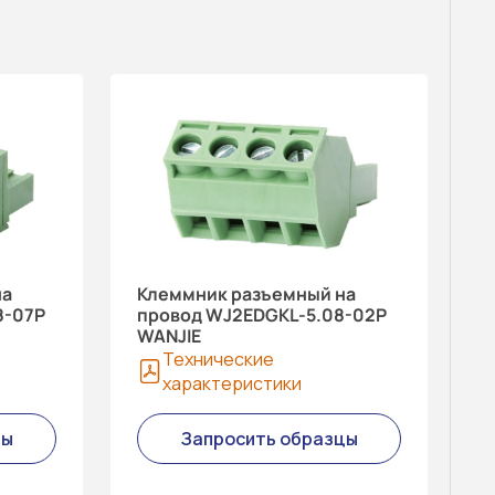
на
Клеммник разъемный на
8-07P
провод WJ2EDGKL-5.08-02P
WANJIE
Технические
характеристики
цы
Запросить образцы