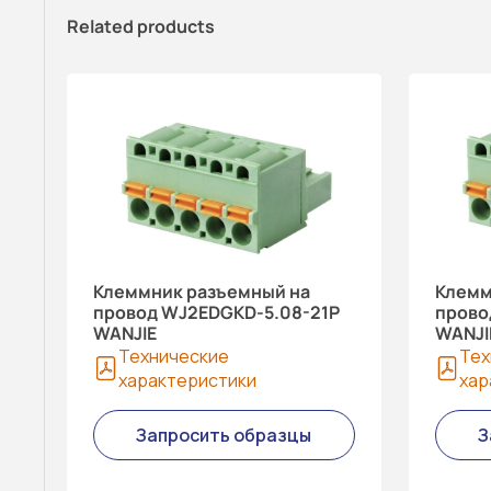
Related products
Клеммник разъемный на
Клемм
провод WJ2EDGKD-5.08-21P
прово
WANJIE
WANJI
Технические
Тех
характеристики
хар
Запросить образцы
З