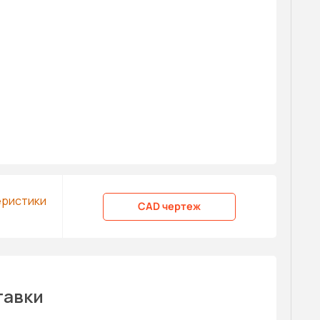
еристики
CAD чертеж
тавки