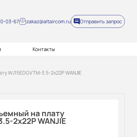
270-03-67
zakaz@altaircom.ru
Отправить запрос
и
Контакты
лату WJ15EDGVTM-3.5-2x22P WANJIE
ъемный на плату
.5-2x22P WANJIE