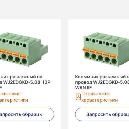
ник разъемный на
Клеммник разъемный 
д WJ2EDGKD-5.08-10P
провод WJ2EDGKD-5.0
E
WANJIE
нические
Технические
актеристики
характеристики
апросить образцы
Запросить образ