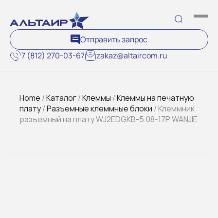
Отправить запрос
7 (812) 270-03-67
zakaz@altaircom.ru
Home
/
Каталог
/
Клеммы
/
Клеммы на печатную
плату
/
Разъемные клеммные блоки
/ Клеммник
разъемный на плату WJ2EDGKB-5.08-17P WANJIE