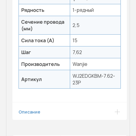
Рядность
1-рядный
Сечение провода
2,5
(мм)
Сила тока (А)
15
Шаг
7,62
Производитель
Wanjie
WJ2EDGKBM-7.62-
Артикул
23P
Описание