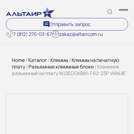
Отправить запрос
7 (812) 270-03-67
zakaz@altaircom.ru
Home
/
Каталог
/
Клеммы
/
Клеммы на печатную
плату
/
Разъемные клеммные блоки
/ Клеммник
разъемный на плату WJ2EDGKBM-7.62-23P WANJIE