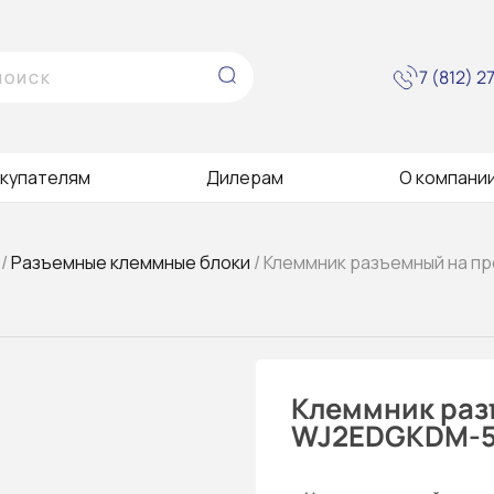
7 (812) 
купателям
Дилерам
О компани
/
Разъемные клеммные блоки
/ Клеммник разъемный на п
Клеммник раз
WJ2EDGKDM-5