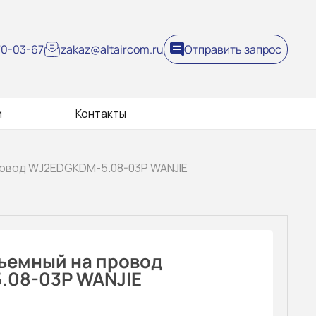
270-03-67
zakaz@altaircom.ru
Отправить запрос
и
Контакты
ровод WJ2EDGKDM-5.08-03P WANJIE
ъемный на провод
.08-03P WANJIE