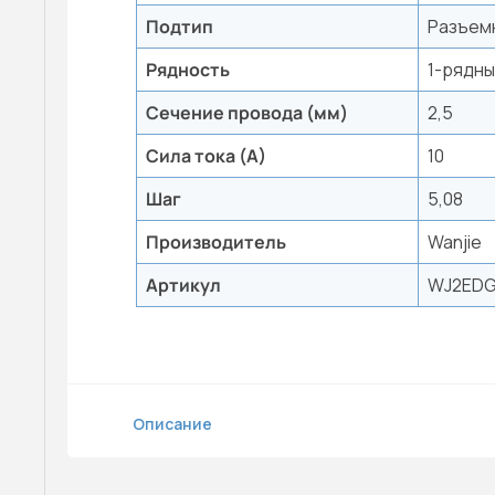
Подтип
Разъем
Рядность
1-рядн
Сечение провода (мм)
2,5
Сила тока (А)
10
Шаг
5,08
Производитель
Wanjie
Артикул
WJ2EDG
Описание