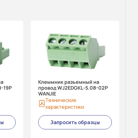
на
Клеммник разъемный на
-19P
провод WJ2EDGKL-5.08-02P
WANJIE
Технические
характеристики
цы
Запросить образцы