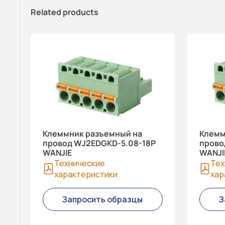
Related products
Клеммник разъемный на
Клемм
провод WJ2EDGKD-5.08-18P
прово
WANJIE
WANJI
Технические
Тех
характеристики
хар
Запросить образцы
З