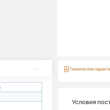
Технические характ
й
Условия пос