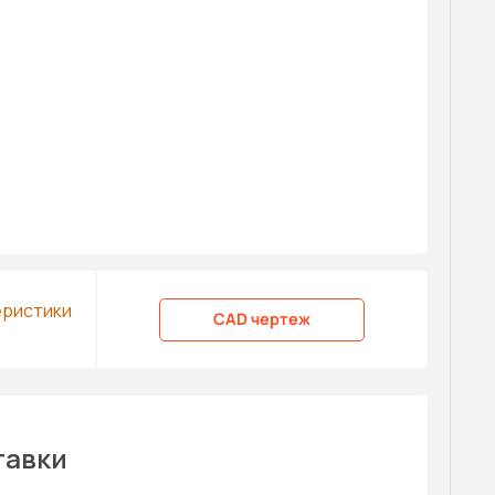
еристики
CAD чертеж
тавки