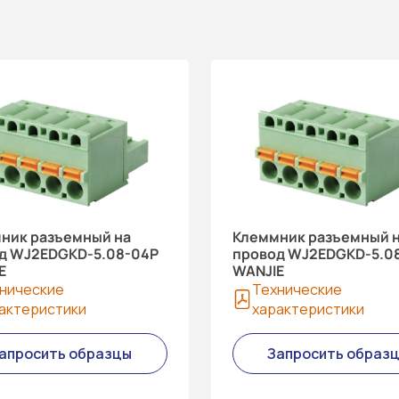
ник разъемный на
Клеммник разъемный 
д WJ2EDGKD-5.08-04P
провод WJ2EDGKD-5.08
E
WANJIE
нические
Технические
актеристики
характеристики
апросить образцы
Запросить образ