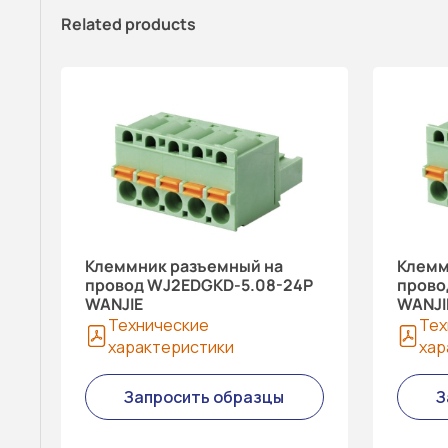
Related products
Клеммник разъемный на
Клемм
провод WJ2EDGKD-5.08-24P
прово
WANJIE
WANJI
Технические
Тех
характеристики
хар
Запросить образцы
З