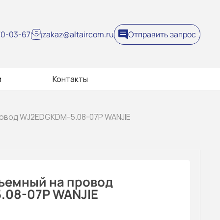
270-03-67
zakaz@altaircom.ru
Отправить запрос
и
Контакты
ровод WJ2EDGKDM-5.08-07P WANJIE
ъемный на провод
08-07P WANJIE