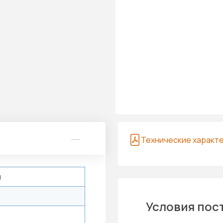
Технические характ
й
Условия пос