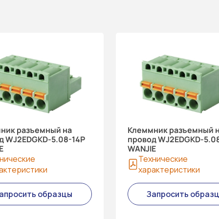
ник разъемный на
Клеммник разъемный 
д WJ2EDGKD-5.08-14P
провод WJ2EDGKD-5.08
E
WANJIE
нические
Технические
актеристики
характеристики
апросить образцы
Запросить образ