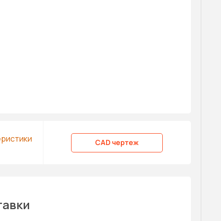
еристики
CAD чертеж
тавки