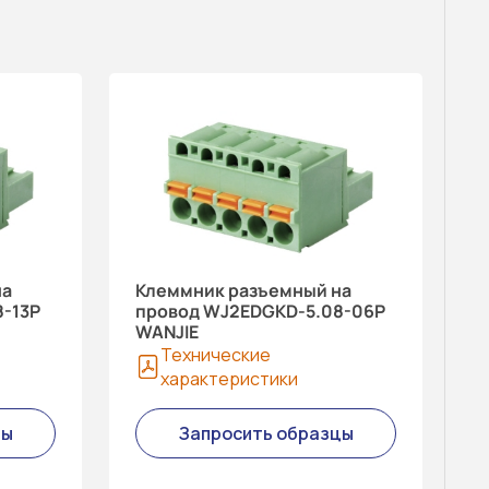
на
Клеммник разъемный на
-13P
провод WJ2EDGKD-5.08-06P
WANJIE
Технические
характеристики
цы
Запросить образцы