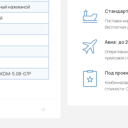
ный нажимной
Стандарт
ый
Поставка мор
Бесплатная д
Авиа: до 
Оперативная
прайсовой с
Под проек
KDM-5.08-07P
Комбинирова
стоимости. О