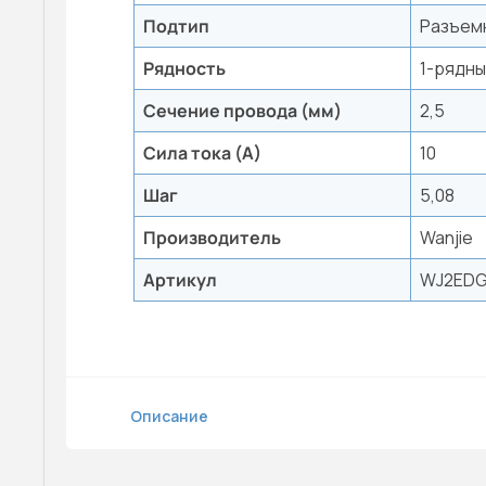
Подтип
Разъем
Рядность
1-рядн
Сечение провода (мм)
2,5
Сила тока (А)
10
Шаг
5,08
Производитель
Wanjie
Артикул
WJ2EDG
Описание