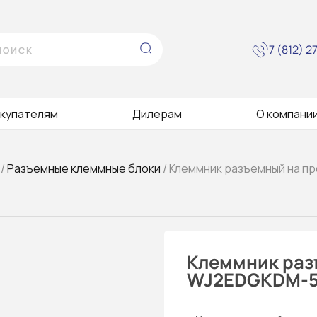
7 (812) 
купателям
Дилерам
О компани
/
Разъемные клеммные блоки
/ Клеммник разъемный на п
Клеммник раз
WJ2EDGKDM-5.