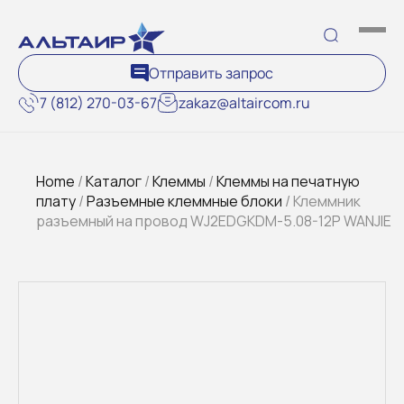
Отправить запрос
7 (812) 270-03-67
zakaz@altaircom.ru
Home
/
Каталог
/
Клеммы
/
Клеммы на печатную
плату
/
Разъемные клеммные блоки
/ Клеммник
разъемный на провод WJ2EDGKDM-5.08-12P WANJIE