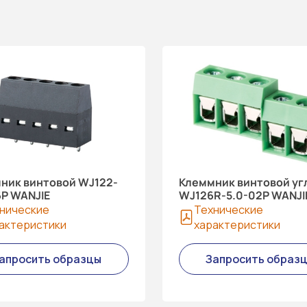
ник винтовой WJ122-
Клеммник винтовой уг
6P WANJIE
WJ126R-5.0-02P WANJI
нические
Технические
актеристики
характеристики
апросить образцы
Запросить образ