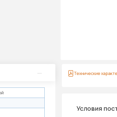
Технические характ
ой
Условия пос