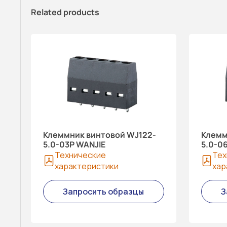
Related products
Клеммник винтовой WJ122-
Клемм
5.0-03P WANJIE
5.0-0
Технические
Тех
характеристики
хар
Запросить образцы
З