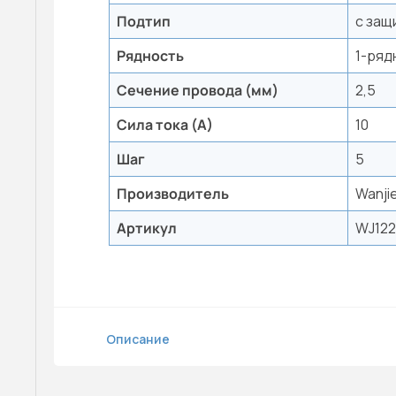
Подтип
с защ
Рядность
1-ряд
Сечение провода (мм)
2,5
Сила тока (А)
10
Шаг
5
Производитель
Wanji
Артикул
WJ122
Описание