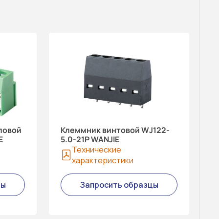
ловой
Клеммник винтовой WJ122-
E
5.0-21P WANJIE
Технические
характеристики
цы
Запросить образцы