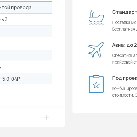
итой провода
Стандарт
ный
Поставка мор
Бесплатная д
Авиа: до 
Оперативная
прайсовой с
e
Под проек
-5.0-04P
Комбинирова
стоимости. О