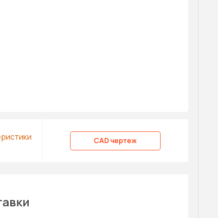
еристики
CAD чертеж
тавки