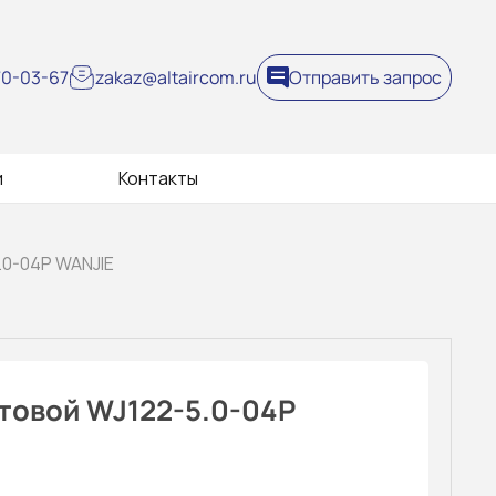
270-03-67
zakaz@altaircom.ru
Отправить запрос
и
Контакты
.0-04P WANJIE
товой WJ122-5.0-04P