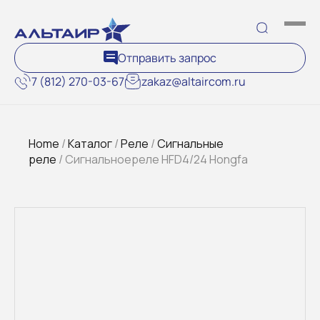
Отправить запрос
7 (812) 270-03-67
zakaz@altaircom.ru
Home
/
Каталог
/
Реле
/
Сигнальные
реле
/ Cигнальноереле HFD4/24 Hongfa