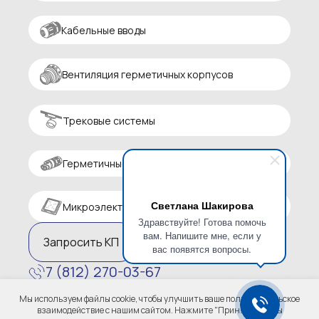
Кабельные вводы
Вентиляция герметичных корпусов
Трековые системы
Герметичные разъемы
Светлана Шакирова
Микроэлектроника
Здравствуйте! Готова помочь
вам. Напишите мне, если у
Запросить КП
вас появятся вопросы.
7 (812) 270-03-67
zakaz@altaircom.ru
Мы используем файлы cookie, чтобы улучшить ваше пользовательское
Политика конфиденциальности
взаимодействие с нашим сайтом. Нажмите "Принять", чтобы