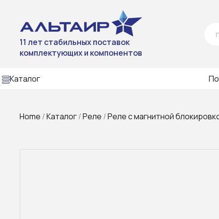
11 лет стабильных поставок
комплектующих и компонентов
Каталог
По
Home
/
Каталог
/
Реле
/
Реле с магнитной блокировк