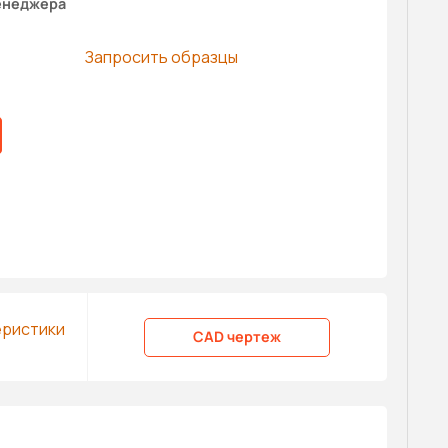
енеджера
Запросить образцы
еристики
CAD чертеж