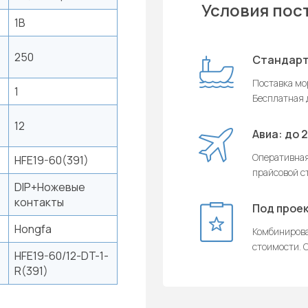
Условия пос
1B
250
Стандарт
Поставка мор
1
Бесплатная д
12
Авиа: до 
Оперативная
HFE19-60(391)
прайсовой с
DIP+Ножевые
контакты
Под проек
Hongfa
Комбинирова
стоимости. О
HFE19-60/12-DT-1-
R(391)