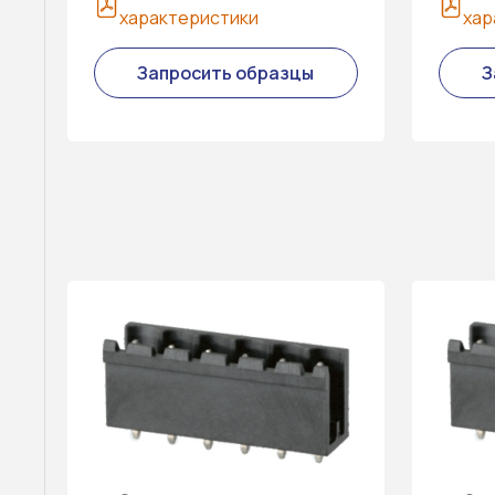
характеристики
хар
Запросить образцы
З