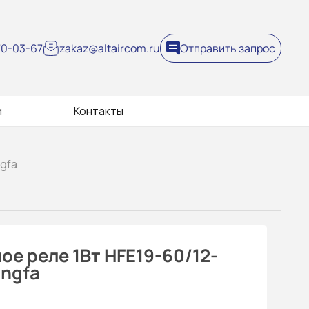
270-03-67
zakaz@altaircom.ru
Отправить запрос
и
Контакты
ngfa
е реле 1Вт HFE19-60/12-
ongfa