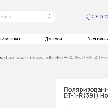
7 (812) 
купателям
Дилерам
О компани
ой
/ Поляризованное реле 1Вт HFE19-60/12-DT-1-R(391) Ho
Поляризованно
DT-1-R(391) H