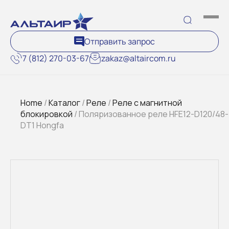
Отправить запрос
7 (812) 270-03-67
zakaz@altaircom.ru
Home
/
Каталог
/
Реле
/
Реле с магнитной
блокировкой
/ Поляризованное реле HFE12-D120/48-
DT1 Hongfa